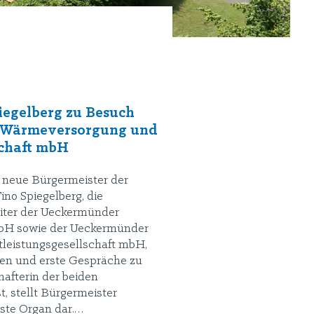
iegelberg zu Besuch
r Wärmeversorgung und
schaft mbH
r neue Bürgermeister der
no Spiegelberg, die
eiter der Ueckermünder
bH sowie der Ueckermünder
leistungsgesellschaft mbH,
len und erste Gespräche zu
hafterin der beiden
 stellt Bürgermeister
rste Organ dar.…