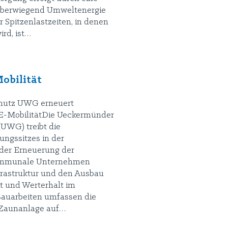
berwiegend Umweltenergie
r Spitzenlastzeiten, in denen
rd, ist…
obilität
hutz UWG erneuert
E-MobilitätDie Ueckermünder
UWG) treibt die
ungssitzes in der
 der Erneuerung der
kommunale Unternehmen
nfrastruktur und den Ausbau
it und Werterhalt im
Bauarbeiten umfassen die
 Zaunanlage auf…