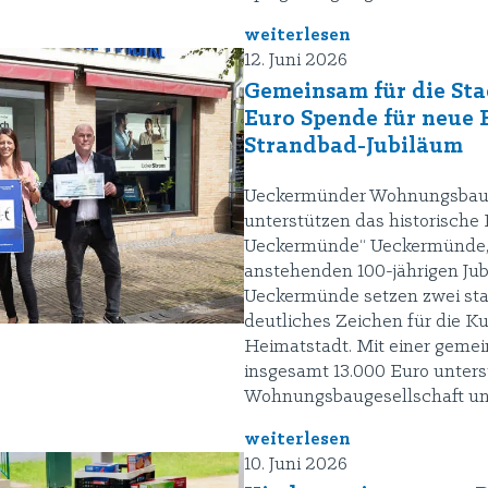
weiterlesen
12. Juni 2026
Gemeinsam für die Sta
Euro Spende für neue 
Strandbad-Jubiläum
Ueckermünder Wohnungsbauge
unterstützen das historische 
Ueckermünde“ Ueckermünde, 11
anstehenden 100-jährigen Ju
Ueckermünde setzen zwei sta
deutliches Zeichen für die Kul
Heimatstadt. Mit einer geme
insgesamt 13.000 Euro unters
Wohnungsbaugesellschaft u
weiterlesen
10. Juni 2026