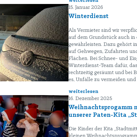
weiterlesen
15. Januar 2026
Winterdienst
Als Vermieter sind wir verpfli
auf dem Grundstück auch in d
gewährleisten. Dazu gehört i
auf Gehwegen, Zufahrten und
Flächen. Bei Schnee- und Eisg
Winterdienst-Team dafür, das
rechtzeitig geräumt und bei B
es, Unfälle zu vermeiden und
weiterlesen
16. Dezember 2025
Weihnachtsprogamm m
unserer Paten-Kita „S
Die Kinder der Kita „Stadtmit
kleinen Weihnachtsprogramm