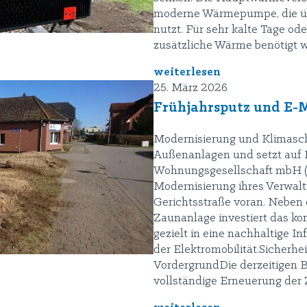
moderne Wärmepumpe, die ü
nutzt. Für sehr kalte Tage ode
zusätzliche Wärme benötigt wi
weiterlesen
25. März 2026
Frühjahrsputz und E-M
Modernisierung und Klimasc
Außenanlagen und setzt auf 
Wohnungsgesellschaft mbH (
Modernisierung ihres Verwalt
Gerichtsstraße voran. Neben
Zaunanlage investiert das 
gezielt in eine nachhaltige I
der Elektromobilität.Sicherhe
VordergrundDie derzeitigen 
vollständige Erneuerung der