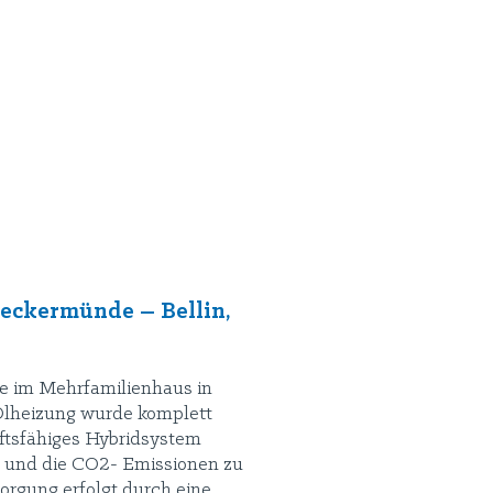
eckermünde – Bellin,
e im Mehrfamilienhaus in
 Ölheizung wurde komplett
ftsfähiges Hybridsystem
n und die CO2- Emissionen zu
rgung erfolgt durch eine