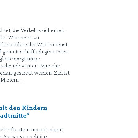
chtet, die Verkehrssicherheit
er Winterzeit zu
nsbesondere der Winterdienst
 gemeinschaftlich genutzten
lätte sorgt unser
s die relevanten Bereiche
edarf gestreut werden. Ziel ist
 Mietern,…
it den Kindern
tadtmitte“
te“ erfreuten uns mit einem
. Sie sangen schöne