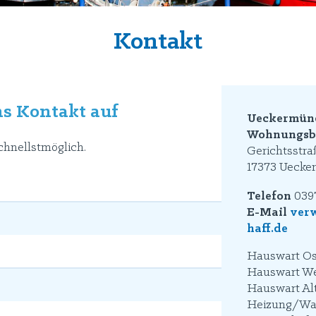
Kontakt
s Kontakt auf
Ueckermün
Wohnungsba
chnellstmöglich.
Gerichtsstra
17373 Ueck
Telefon
0397
E-Mail
ver
haff.de
Hauswart Os
Hauswart We
Hauswart Alt
Heizung/War