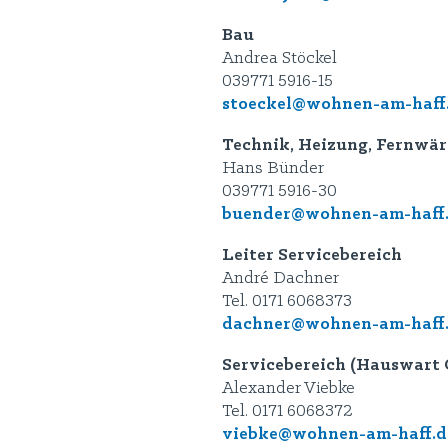
Bau
Andrea Stöckel
039771 5916-15
stoeckel@wohnen-am-haff
Technik, Heizung, Fernwä
Hans Bünder
039771 5916-30
buender@wohnen-am-haff
Leiter Servicebereich
André Dachner
Tel. 0171 6068373
dachner@wohnen-am-haff
Servicebereich (Hauswart 
Alexander Viebke
Tel. 0171 6068372
viebke@wohnen-am-haff.d