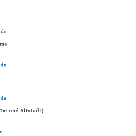
.de
rme
.de
.de
Ost und Altstadt)
e