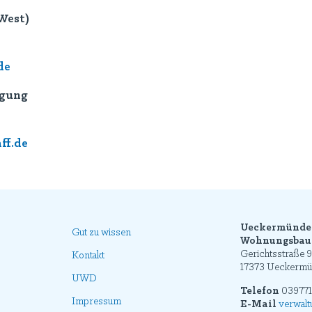
West)
de
rgung
ff.de
Ueckermünde
Gut zu wissen
Wohnungsbaug
Gerichtsstraße 9
Kontakt
17373 Ueckerm
UWD
Telefon
039771
Impressum
E-Mail
verwal