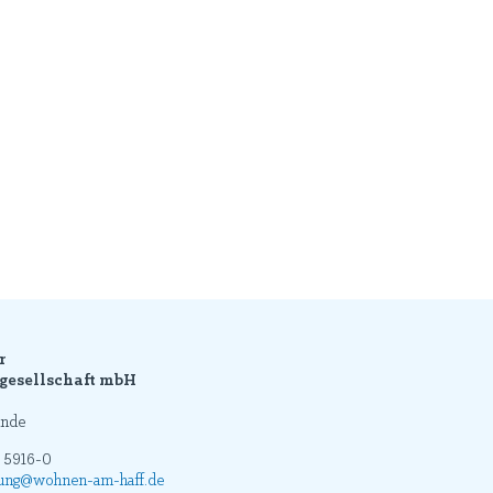
r
esellschaft mbH
ünde
 5916-0
tung@wohnen-am-haff.de