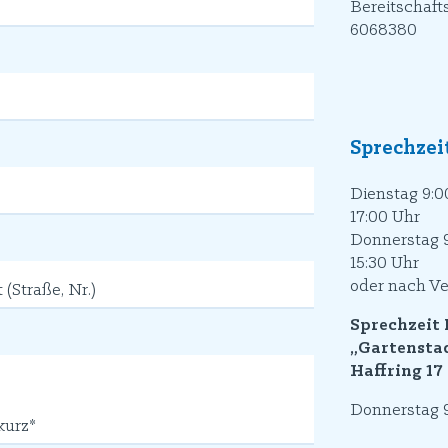
Bereitschaft
6068380
Sprechzei
Dienstag 9:00
17:00 Uhr
Donnerstag 9
15:30 Uhr
oder nach V
Straße, Nr.)
Sprechzeit
„Gartensta
Haffring 17
Donnerstag 9
kurz*