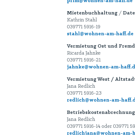
prim@wohnen-am-haff.de
Mietenbuchhaltung
/
Date
Kathrin Stahl
039771 5916-19
stahl@wohnen-am-haff.de
Vermietung Ost und Frem
Ricarda Jahnke
039771 5916-21
jahnke@wohnen-am-haff.
Vermietung West / Altsta
Jana Redlich
039771 5916-23
redlich@wohnen-am-haff.
Betriebskostenabrechnung
Jana Redlich
039771 5916-14 oder 039771 5
redlichjana@wohnen-am-h