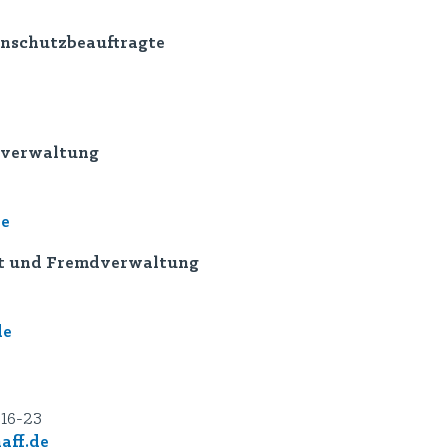
nschutzbeauftragte
dverwaltung
de
dt und Fremdverwaltung
de
916-23
aff.de