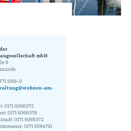
der
ugesellschaft mbH
ße 9
ermünde
71 5916-0
waltung@wohnen-am-
t: 0171 6068372
st: 0171 6068378
stadt: 0171 6068372
mwasser: 0171 6064791